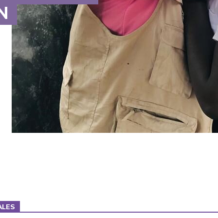
N
ALES