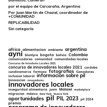
por el equipo de Carcaraña, Argentina
Por Juan Martín de Chazal, coordinador de
+COMUNIDAD
REPLICABILIDAD
Sin categoría
argentina
africa
alimentacion
ambiente
ayni
Colombia
bogota
blantyre
bolivia
comunicadores
comunidad
comunidades locales
Concurso de Innodores Locales 2021
concurso de innovadores locales 2021
cordoba
fotografias
cundinamarca
formosa
Ganadores
informacion sobre pil
inclusion laboral
Innovacion
innovadores
innovadores locales
Malawi
inseguridad alimentaria
junin
marketplace
migracion
méxico
New York
Nueva York
pil
oportunidades
PIL 2023
pil 2024
premio
programa de innovadores