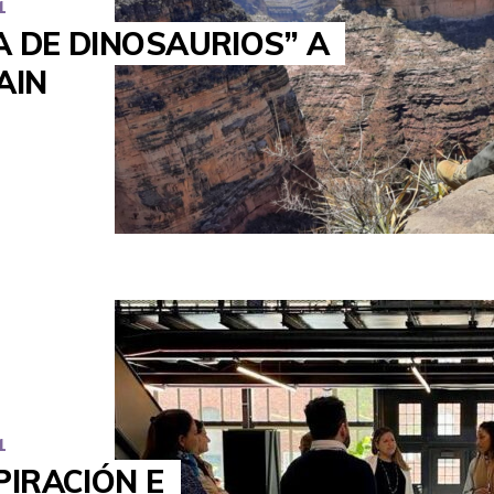
1
A DE DINOSAURIOS” A
AIN
1
IRACIÓN E